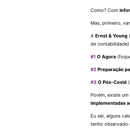
Como? Com
info
Mas, primeiro, va
A
Ernst & Young
(
de contabilidade)
#1
O Agora
(foqu
#2
Preparação pa
#3
O Pós-Covid
(
Porém, existe um 
implementadas 
Eu sei, alguns ca
tenho observado 