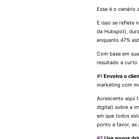
Esse é o cenário
E isso se reflete
da Hubspot), dur
enquanto 47% est
Com base em sua p
resultado a curto
#1
Envolva o clien
marketing com mai
Acrescento aqui 
digital) sobre a 
em que todos est
ponto a favor, as
#2
Use novos dri