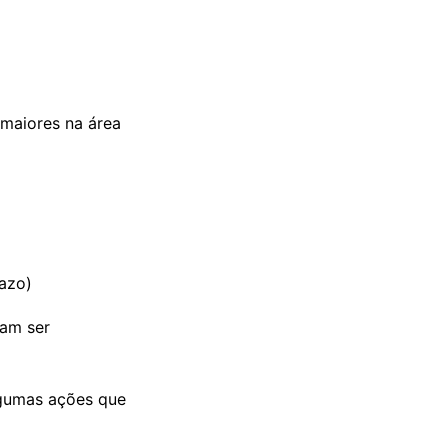
 maiores na área
razo)
sam ser
lgumas ações que