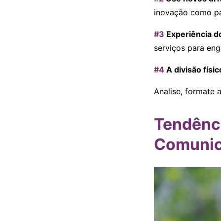
inovação como pa
#3
Experiência do
serviços para eng
#4
A divisão físic
Analise, formate a
Tendênc
Comuni