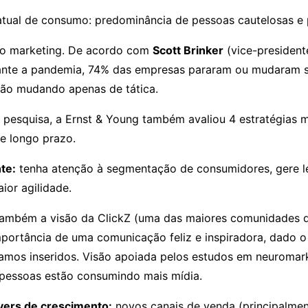
 atual de consumo: predominância de pessoas cautelosas e
 no marketing. De acordo com
Scott Brinker
(vice-president
ante a pandemia, 74% das empresas pararam ou mudaram 
ão mudando apenas de tática.
esquisa, a Ernst & Young também avaliou 4 estratégias ma
 e longo prazo.
te:
tenha atenção à segmentação de consumidores, gere le
or agilidade.
também a visão da ClickZ (uma das maiores comunidades 
importância de uma comunicação feliz e inspiradora, dado o
amos inseridos. Visão apoiada pelos estudos em neuromark
 pessoas estão consumindo mais mídia.
vers de crescimento:
novos canais de venda (principalment