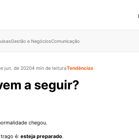
uisas
Gestão e Negócios
Comunicação
e jun. de 2020
4 min de leitura
Tendências
vem a seguir?
normalidade chegou.
 trago é:
esteja preparado
.