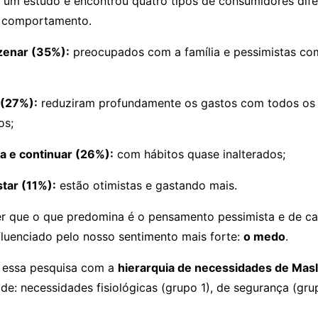
 um estudo e encontrou quatro tipos de consumidores dife
 comportamento.
zenar (35%):
preocupados com a família e pessimistas com
 (27%):
reduziram profundamente os gastos com todos os 
os;
a e continuar (26%):
com hábitos quase inalterados;
tar (11%):
estão otimistas e gastando mais.
 que o que predomina é o pensamento pessimista e de cau
luenciado pelo nosso sentimento mais forte:
o medo
.
r essa pesquisa com a
hierarquia de necessidades de Mas
de: necessidades fisiológicas (grupo 1), de segurança (grup