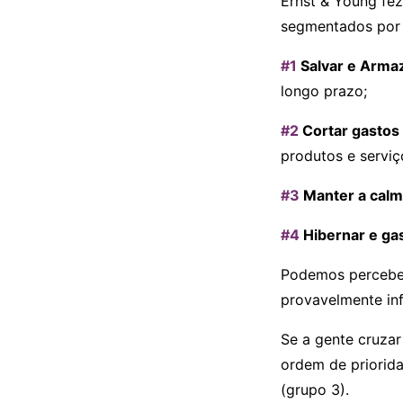
Ernst & Young fez
segmentados por
#1
Salvar e Arma
longo prazo;
#2
Cortar gastos
produtos e serviç
#3
Manter a calm
#4
Hibernar e gas
Podemos perceber
provavelmente inf
Se a gente cruza
ordem de priorida
(grupo 3).