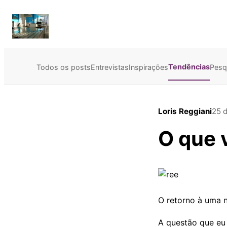
Tendências
Todos os posts
Entrevistas
Inspirações
Pesq
Loris Reggiani
25 d
O que 
O retorno à uma 
A questão que eu